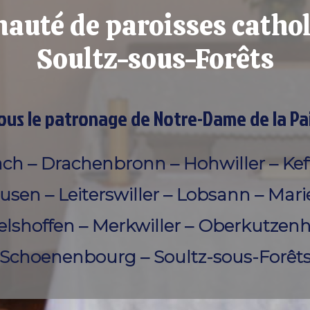
uté de paroisses cathol
Soultz-sous-Forêts
ous le patronage de Notre-Dame de la Pa
ach – Drachenbronn – Hohwiller – Kef
sen – Leiterswiller – Lobsann – Mar
hoffen – Merkwiller – Oberkutzen
Schoenenbourg – Soultz-sous-Forêt