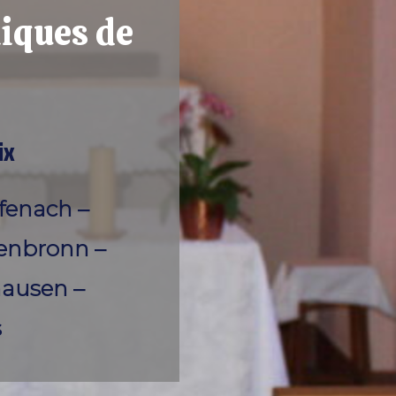
iques de
ix
fenach –
ienbronn –
hausen –
s