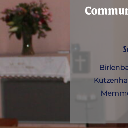
Communa
S
Birlenb
Kutzenhau
Memmels