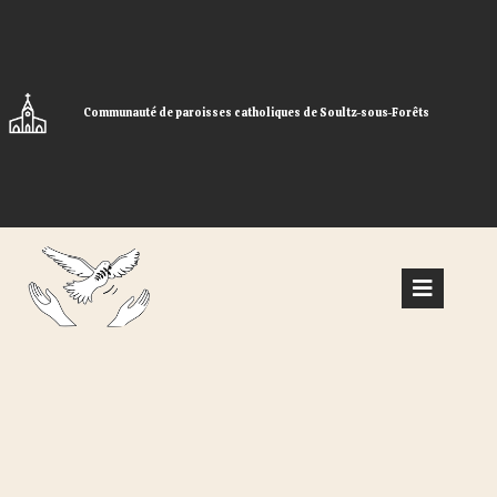
Skip
to
content
Communauté de paroisses catholiques de Soultz-sous-Forêts
Open
Menu