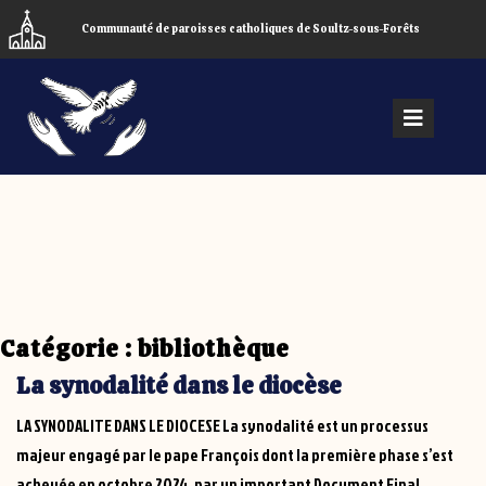
Skip
Communauté de paroisses catholiques de Soultz-sous-Forêts
to
content
Open
Menu
Catégorie :
bibliothèque
La synodalité dans le diocèse
LA SYNODALITE DANS LE DIOCESE La synodalité est un processus
majeur engagé par le pape François dont la première phase s’est
achevée en octobre 2024, par un important Document Final ...